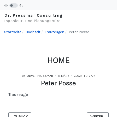
Dr. Pressmar Consulting
Ingenieur- und Planungsbüro
Startseite
Hochzeit
Trauzeugen
Peter Posse
HOME
BY
OLIVER PRESSMAR
13.MÄRZ
ZUGRIFFE: 7777
Peter Posse
Trauzeuge
VORHERIGER BEITRAG: CHRISTOPH PRESSMAR
NÄCHSTER BEIT
ZURÜCK
WEITER