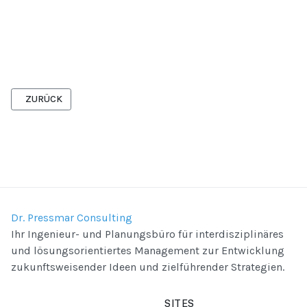
VORHERIGER BEITRAG: FÖRDERUNGSBERATUNG
ZURÜCK
Dr. Pressmar Consulting
Ihr Ingenieur- und Planungsbüro für interdisziplinäres
und lösungsorientiertes Management zur Entwicklung
zukunftsweisender Ideen und zielführender Strategien.
SITES