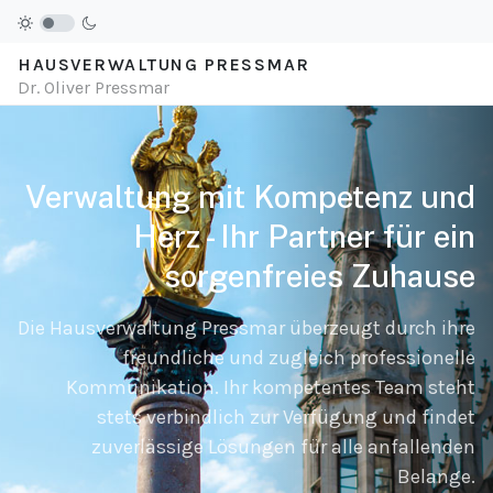
HAUSVERWALTUNG PRESSMAR
Dr. Oliver Pressmar
Verwaltung mit Kompetenz und
Herz - Ihr Partner für ein
sorgenfreies Zuhause
Die Hausverwaltung Pressmar überzeugt durch ihre
freundliche und zugleich professionelle
Kommunikation. Ihr kompetentes Team steht
stets verbindlich zur Verfügung und findet
zuverlässige Lösungen für alle anfallenden
Belange.