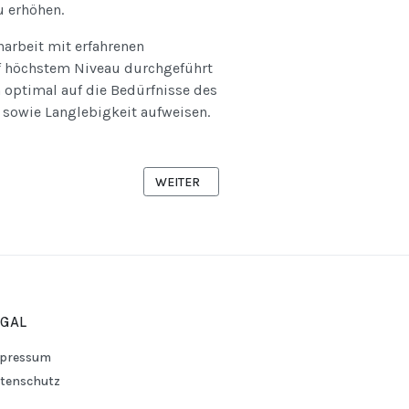
u erhöhen.
arbeit mit erfahrenen
f höchstem Niveau durchgeführt
 optimal auf die Bedürfnisse des
 sowie Langlebigkeit aufweisen.
NÄCHSTER BEITRAG: BELEUCHTUNGSPLAN
WEITER
EGAL
pressum
tenschutz