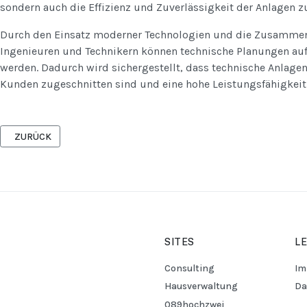
sondern auch die Effizienz und Zuverlässigkeit der Anlagen z
Durch den Einsatz moderner Technologien und die Zusammen
Ingenieuren und Technikern können technische Planungen au
werden. Dadurch wird sichergestellt, dass technische Anlagen
Kunden zugeschnitten sind und eine hohe Leistungsfähigkeit
VORHERIGER BEITRAG: MEDIZINTECHNIK
ZURÜCK
SITES
L
Consulting
Im
Hausverwaltung
Da
089hochzwei