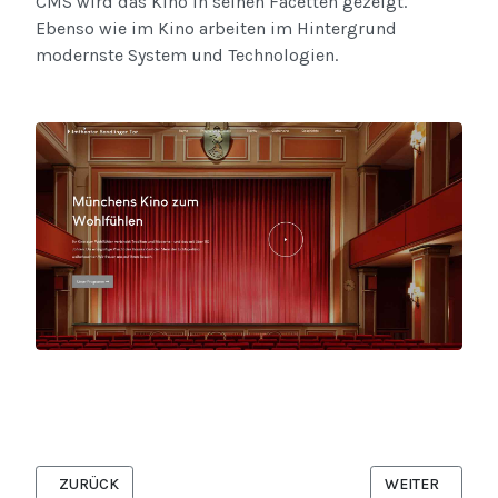
CMS wird das Kino in seinen Facetten gezeigt.
Ebenso wie im Kino arbeiten im Hintergrund
modernste System und Technologien.
VORHERIGER BEITRAG: BELEUCHTUNGSPLANUNG FÜR DIE PRAX
NÄCHSTER BEIT
ZURÜCK
WEITER